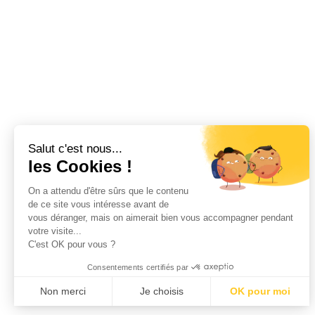
Salut c'est nous...
les Cookies !
On a attendu d'être sûrs que le contenu
de ce site vous intéresse avant de
vous déranger, mais on aimerait bien vous accompagner pendant
votre visite...
1218 Route d’Huez, 38750 L’ALPE D’HUEZ
C'est OK pour vous ?
Consentements certifiés par
06 08 76 28 93
Non merci
Je choisis
OK pour moi
Axeptio consent
Plateforme de Gestion du Consentement : Personnalisez vo