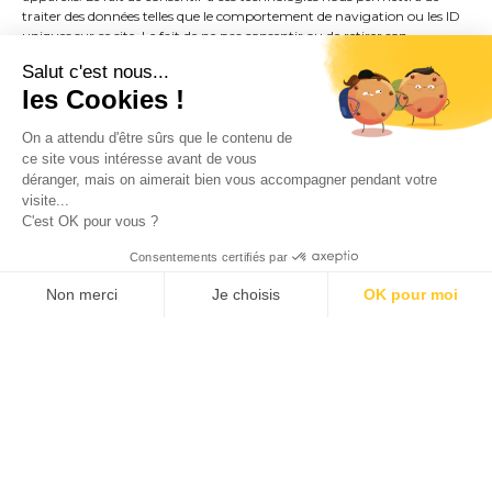
Chaque espace est pensé pour
traiter des données telles que le comportement de navigation ou les ID
uniques sur ce site. Le fait de ne pas consentir ou de retirer son
prolonger l’expérience de la
consentement peut avoir un effet négatif sur certaines caractéristiques
montagne : volumes ouverts,
Salut c'est nous...
et fonctions.
lumière naturelle, matières
les Cookies !
authentiques. Rien n’est
ACCEPTER
On a attendu d'être sûrs que le contenu de
superflu, tout est juste.
ce site vous intéresse avant de vous
déranger, mais on aimerait bien vous accompagner pendant votre
REFUSER
visite...
Après l’ascension d’un col, une
C'est OK pour vous ?
sortie VTT ou une randonnée
VOIR LES PRÉFÉRENCES
panoramique, le chalet devient
Consentements certifiés par
un refuge. On récupère, on
Contact / Réservation
Non merci
Je choisis
OK pour moi
observe les sommets, on laisse le
Axeptio consent
Plateforme de Gestion du Consentement : Personnalisez vos O
corps redescendre en douceur.
Ici, l’été se vit dans l’équilibre :
Notre plateforme vous permet d'adapter et de gérer vos paramètr
exigence dans l’effort,
apaisement dans le retour au
calme.